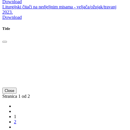
Download
Liturgijski čitači na nedjeljnim misama - veljača/ožujak/travanj
2023.
Download
Title
Close
Stranica 1 od 2
1
2