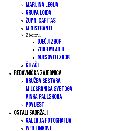
Marijina legija
Grupa LOIDA
Župni caritas
Ministranti
Zborovi
Dječji zbor
Zbor mladih
Mješoviti zbor
Čitači
Redovnička zajednica
Družba sestara
milosrdnica Svetoga
Vinka Paulskoga
Povijest
Ostali sadržaji
Galerija fotografija
Web linkovi