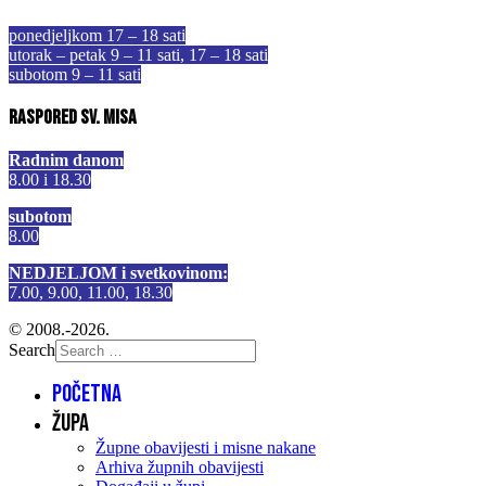
ponedjeljkom 17 – 18 sati
utorak – petak 9 – 11 sati, 17 – 18 sati
subotom 9 – 11 sati
Raspored sv. misa
Radnim danom
8.00 i 18.30
subotom
8.00
NEDJELJOM i svetkovinom:
7.00, 9.00, 11.00, 18.30
© 2008.-2026.
Search
Početna
Župa
Župne obavijesti i misne nakane
Arhiva župnih obavijesti