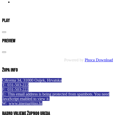
Play
Preview
Powered by
Phoca Download
Župa info
Crkvena 34, 31000 Osijek, Hrvatska
T: 031-503-222
F: 031-503-222
E:
This email address is being protected from spambots. You need
JavaScript enabled to view it.
W:
www.imemarijino.hr
Radno vrijeme župnog ureda