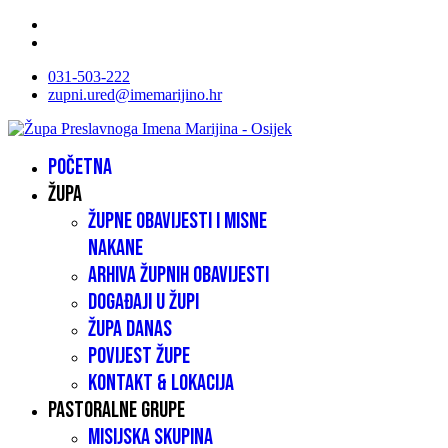
031-503-222
zupni.ured@imemarijino.hr
Početna
Župa
Župne obavijesti i misne
nakane
Arhiva župnih obavijesti
Događaji u župi
Župa danas
Povijest župe
Kontakt & lokacija
Pastoralne grupe
Misijska skupina