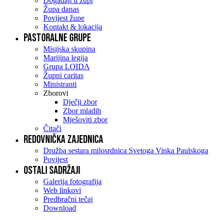
Događaji u župi
Župa danas
Povijest župe
Kontakt & lokacija
Pastoralne grupe
Misijska skupina
Marijina legija
Grupa LOIDA
Župni caritas
Ministranti
Zborovi
Dječji zbor
Zbor mladih
Mješoviti zbor
Čitači
Redovnička zajednica
Družba sestara milosrdnica Svetoga Vinka Paulskoga
Povijest
Ostali sadržaji
Galerija fotografija
Web linkovi
Predbračni tečaj
Download