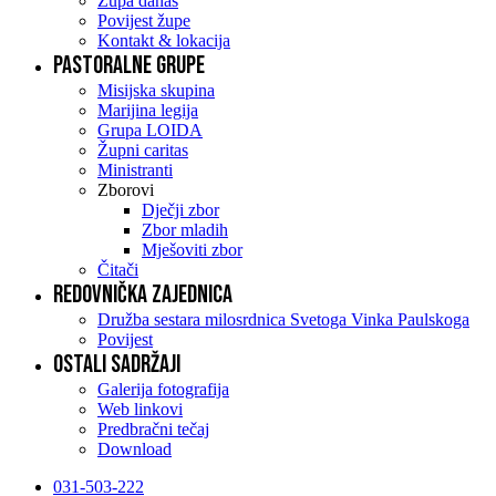
Župa danas
Povijest župe
Kontakt & lokacija
Pastoralne grupe
Misijska skupina
Marijina legija
Grupa LOIDA
Župni caritas
Ministranti
Zborovi
Dječji zbor
Zbor mladih
Mješoviti zbor
Čitači
Redovnička zajednica
Družba sestara milosrdnica Svetoga Vinka Paulskoga
Povijest
Ostali sadržaji
Galerija fotografija
Web linkovi
Predbračni tečaj
Download
031-503-222