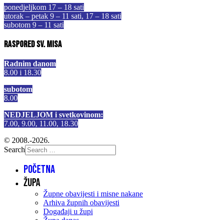
ponedjeljkom 17 – 18 sati
utorak – petak 9 – 11 sati, 17 – 18 sati
subotom 9 – 11 sati
Raspored sv. misa
Radnim danom
8.00 i 18.30
subotom
8.00
NEDJELJOM i svetkovinom:
7.00, 9.00, 11.00, 18.30
© 2008.-2026.
Search
Početna
Župa
Župne obavijesti i misne nakane
Arhiva župnih obavijesti
Događaji u župi