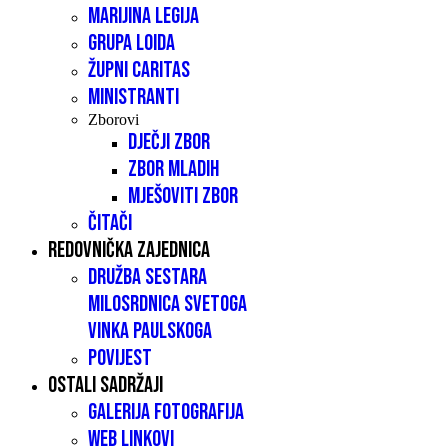
Marijina legija
Grupa LOIDA
Župni caritas
Ministranti
Zborovi
Dječji zbor
Zbor mladih
Mješoviti zbor
Čitači
Redovnička zajednica
Družba sestara
milosrdnica Svetoga
Vinka Paulskoga
Povijest
Ostali sadržaji
Galerija fotografija
Web linkovi