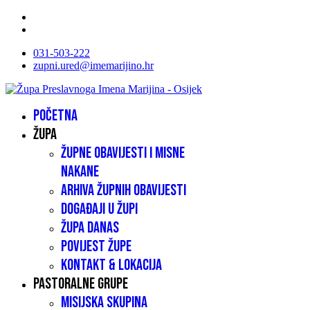
031-503-222
zupni.ured@imemarijino.hr
Početna
Župa
Župne obavijesti i misne
nakane
Arhiva župnih obavijesti
Događaji u župi
Župa danas
Povijest župe
Kontakt & lokacija
Pastoralne grupe
Misijska skupina